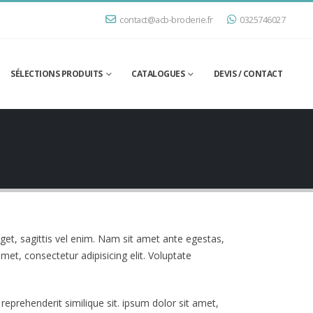
contact@acb-broderie.fr
0325746027
SÉLECTIONS PRODUITS
CATALOGUES
DEVIS / CONTACT
get, sagittis vel enim. Nam sit amet ante egestas,
met, consectetur adipisicing elit. Voluptate
reprehenderit similique sit. ipsum dolor sit amet,