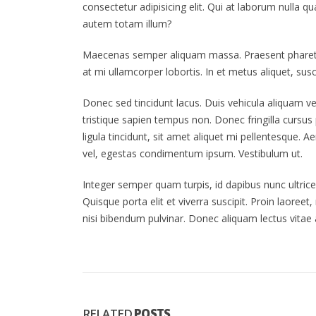
consectetur adipisicing elit. Qui at laborum nulla
autem totam illum?
Maecenas semper aliquam massa. Praesent pharetra s
at mi ullamcorper lobortis. In et metus aliquet, susci
Donec sed tincidunt lacus. Duis vehicula aliquam v
tristique sapien tempus non. Donec fringilla cursus 
ligula tincidunt, sit amet aliquet mi pellentesque.
vel, egestas condimentum ipsum. Vestibulum ut.
Integer semper quam turpis, id dapibus nunc ultrices
Quisque porta elit et viverra suscipit. Proin laoreet
nisi bibendum pulvinar. Donec aliquam lectus vitae a
RELATED
POSTS