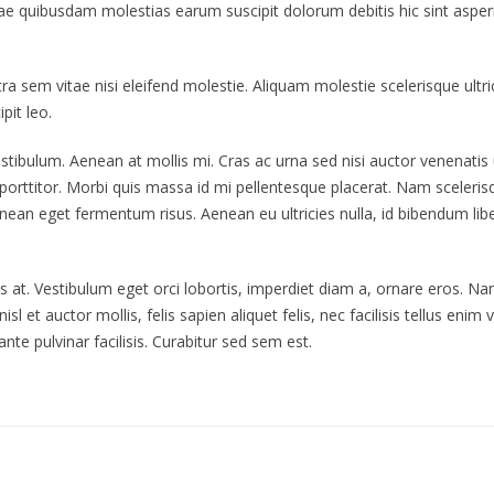
 quae quibusdam molestias earum suscipit dolorum debitis hic sint as
em vitae nisi eleifend molestie. Aliquam molestie scelerisque ultric
pit leo.
estibulum. Aenean at mollis mi. Cras ac urna sed nisi auctor venenati
porttitor. Morbi quis massa id mi pellentesque placerat. Nam scelerisqu
 Aenean eget fermentum risus. Aenean eu ultricies nulla, id bibendum li
 at. Vestibulum eget orci lobortis, imperdiet diam a, ornare eros. Nam 
, nisl et auctor mollis, felis sapien aliquet felis, nec facilisis tellus
nte pulvinar facilisis. Curabitur sed sem est.