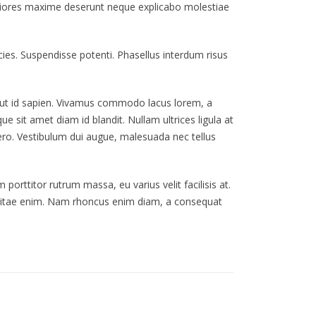
periores maxime deserunt neque explicabo molestiae
ies. Suspendisse potenti. Phasellus interdum risus
s ut id sapien. Vivamus commodo lacus lorem, a
e sit amet diam id blandit. Nullam ultrices ligula at
bero. Vestibulum dui augue, malesuada nec tellus
porttitor rutrum massa, eu varius velit facilisis at.
 enim vitae enim. Nam rhoncus enim diam, a consequat