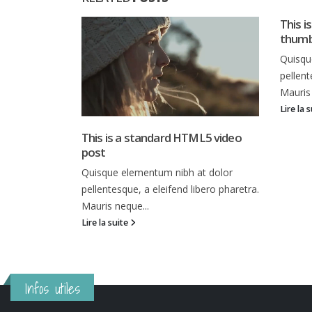
This i
thumb
Quisqu
pellent
Mauris 
Lire la 
This is a standard HTML5 video
post
Quisque elementum nibh at dolor
pellentesque, a eleifend libero pharetra.
Mauris neque...
Lire la suite
Infos utiles