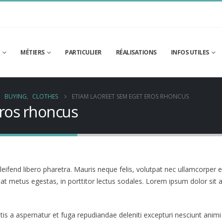
MÉTIERS
PARTICULIER
RÉALISATIONS
INFOS UTILES
BUYING
,
CLOTHES
ETIAM LAOREET SEM EGET EROS RHONCUS
eros rhoncus
ifend libero pharetra. Mauris neque felis, volutpat nec ullamcorper e
at metus egestas, in porttitor lectus sodales. Lorem ipsum dolor sit a
tis a aspernatur et fuga repudiandae deleniti excepturi nesciunt animi 