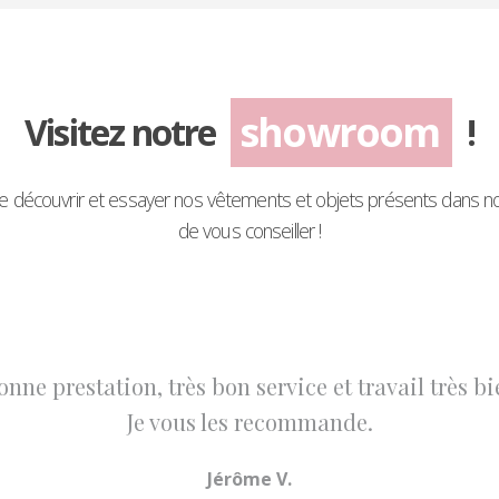
showroom
Visitez notre
!
in de découvrir et essayer nos vêtements et objets présents dans
de vous conseiller !
 toujours agréable. Beaucoup de produits disponi
Julien B.
Clan TT