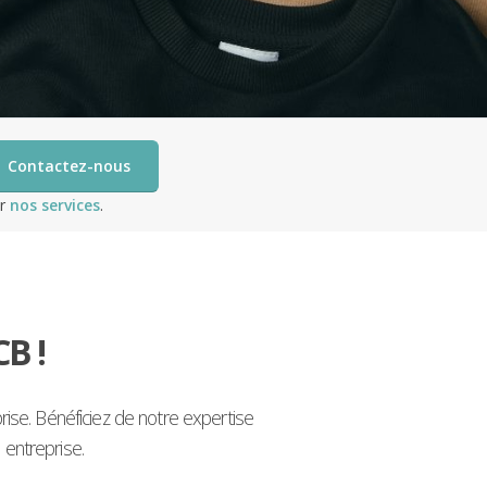
Contactez-nous
ir
nos services
.
B !
se. Bénéficiez de notre expertise
e entreprise.