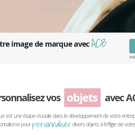
DÉCOUVRIR >
ACB
otre image de marque avec
vo
objets
rsonnalisez vos
avec AC
 est une étape cruciale dans le développement de votre entrepri
personnaliser
ionnalisme pour
divers objets à l’effigie de votr