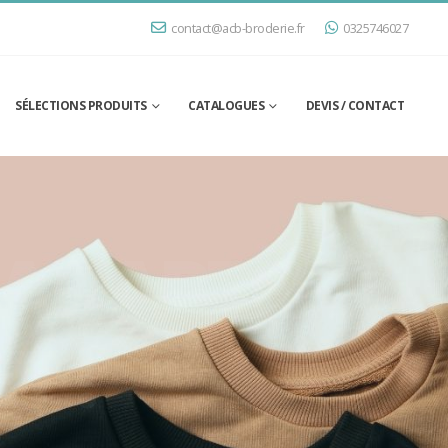
contact@acb-broderie.fr
0325746027
SÉLECTIONS PRODUITS
CATALOGUES
DEVIS / CONTACT
 ADAPTÉS
T !